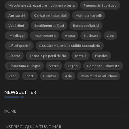
Macchine e attrezzature movimento terra
Pneumatici fuori uso
Aprisacchi
Caricatori industriali
Mulino a martelli
Vagli rifiuti
Smaltimento rifiuti
Benne vagliatrici
Imballaggi
Inquinamento
Acqua
Nucleare
App
Rifiuti speciali
CSS Coombustibile Solido Secondario
Ricerca
Tecnologie per il riciclo
Metalli
Plastica
Biometano e Biogas
Vetro
Legno
Compost - Biowaste
Raee
Inerti
Bonifica
Aria
Rsu Rifiuti solidi urbani
NEWSLETTER