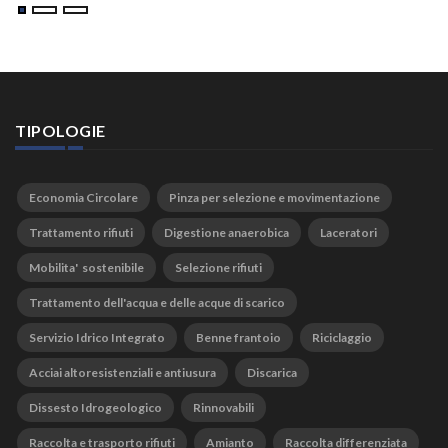
TIPOLOGIE
Economia Circolare
Pinza per selezione e movimentazione
Trattamento rifiuti
Digestione anaerobica
Laceratori
Mobilita' sostenibile
Selezione rifiuti
Trattamento dell'acqua e delle acque di scarico
Servizio Idrico Integrato
Benne frantoio
Riciclaggio
Acciai altoresistenziali e antiusura
Discarica
Dissesto Idrogeologico
Rinnovabili
Raccolta e trasporto rifiuti
Amianto
Raccolta differenziata