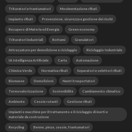
Trituratori e frantumatori
Movimentazione rifiuti
Impianto rifiuti
Prevenzione, sicurezza e gestione dei rischi
Recupero di Materia ed Energia
Green economy
Trituratori industriali
Rottami
Granulatori
Attrezzature per demolizione e riciclaggio
Riciclaggio Industriale
IA Intelligenza Artificiale
Carta
Automazione
Chimica Verde
Normativa rifiuti
Separatori e selettori rifiuti
Biomasse
Demolizioni
Nastri trasportatori
Termovalorizzazione
Sostenibilità
Cambiamento climatico
Ambiente
Cesoie rotanti
Gestione rifiuti
Impianti e macchine per il trattamento e il riciclaggio di inerti e
materiale da costruzione
Recycling
Benne, pinze, cesoie, frantumatori