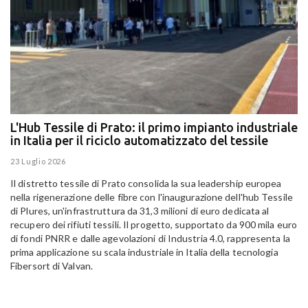
L'Hub Tessile di Prato: il primo impianto industriale
E
in Italia per il riciclo automatizzato del tessile
g
E
23 Luglio 2026
15
Il distretto tessile di Prato consolida la sua leadership europea
Pa
nella rigenerazione delle fibre con l'inaugurazione dell'hub Tessile
Al
di Plures, un'infrastruttura da 31,3 milioni di euro dedicata al
Em
recupero dei rifiuti tessili. Il progetto, supportato da 900 mila euro
di fondi PNRR e dalle agevolazioni di Industria 4.0, rappresenta la
prima applicazione su scala industriale in Italia della tecnologia
Fibersort di Valvan.