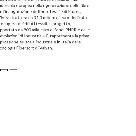
adership europea nella rigenerazione delle fibre
Emirates Global Alumini
n l'inaugurazione dell'hub Tessile di Plures,
di riciclo dell'alluminio n
'infrastruttura da 31,3 milioni di euro dedicata
capacità annua di 185.0
 recupero dei rifiuti tessili. Il progetto,
pportato da 900 mila euro di fondi PNRR e dalle
evolazioni di Industria 4.0, rappresenta la prima
plicazione su scala industriale in Italia della
cnologia Fibersort di Valvan.