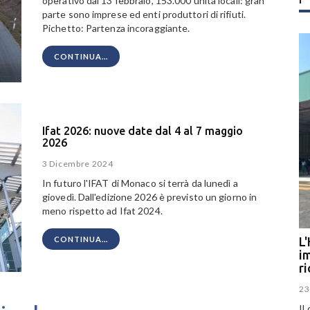
operativo dal 13 febbraio, 153.000 unità locali: gran
parte sono imprese ed enti produttori di rifiuti.
Pichetto: Partenza incoraggiante.
CONTINUA...
Ifat 2026: nuove date dal 4 al 7 maggio
2026
3 Dicembre 2024
In futuro l'IFAT di Monaco si terrà da lunedì a
giovedì. Dall'edizione 2026 è previsto un giorno in
meno rispetto ad Ifat 2024.
L'
CONTINUA...
im
r
23
Il