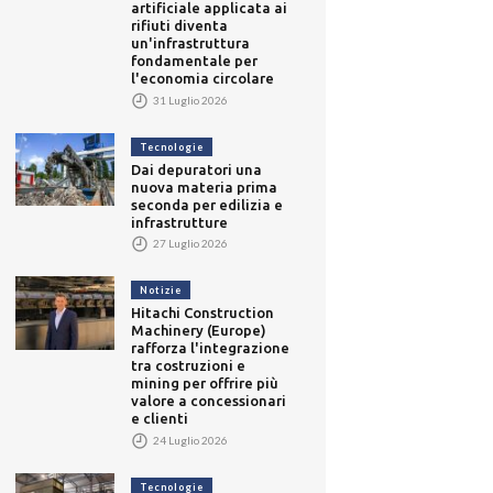
artificiale applicata ai
rifiuti diventa
un'infrastruttura
fondamentale per
l'economia circolare
31 Luglio 2026
Tecnologie
Dai depuratori una
nuova materia prima
seconda per edilizia e
infrastrutture
27 Luglio 2026
Notizie
Hitachi Construction
Machinery (Europe)
rafforza l'integrazione
tra costruzioni e
mining per offrire più
valore a concessionari
e clienti
24 Luglio 2026
Tecnologie