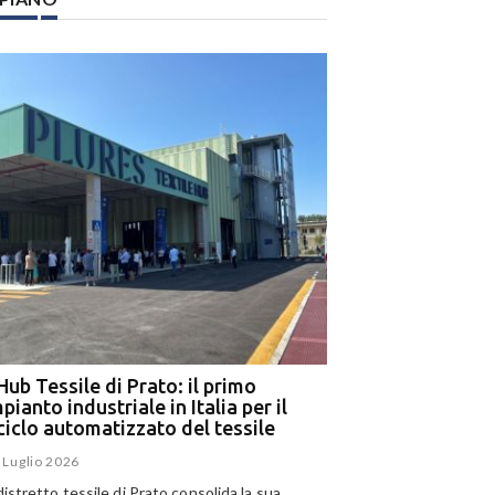
Hub Tessile di Prato: il primo
Ega e Panizzolo: t
pianto industriale in Italia per il
per il più grande i
iciclo automatizzato del tessile
dell’alluminio negl
 Luglio 2026
15 Luglio 2026
 distretto tessile di Prato consolida la sua
Panizzolo Recycling Sys