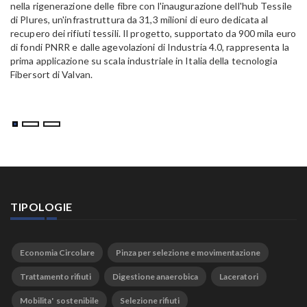
Pa
nella rigenerazione delle fibre con l'inaugurazione dell'hub Tessile
Al
di Plures, un'infrastruttura da 31,3 milioni di euro dedicata al
Em
recupero dei rifiuti tessili. Il progetto, supportato da 900 mila euro
di fondi PNRR e dalle agevolazioni di Industria 4.0, rappresenta la
prima applicazione su scala industriale in Italia della tecnologia
Fibersort di Valvan.
TIPOLOGIE
Economia Circolare
Pinza per selezione e movimentazione
Trattamento rifiuti
Digestione anaerobica
Laceratori
Mobilita' sostenibile
Selezione rifiuti