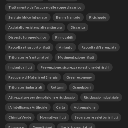
Trattamento dell'acqua e delle acque di scarico
Servizio Idrico Integrato
Benne frantoio
Riciclaggio
Acciai altoresistenziali e antiusura
Discarica
Dissesto Idrogeologico
Rinnovabili
Raccolta e trasporto rifiuti
Amianto
Raccolta differenziata
Trituratori e frantumatori
Movimentazione rifiuti
Impianto rifiuti
Prevenzione, sicurezza e gestione dei rischi
Recupero di Materia ed Energia
Green economy
Trituratori industriali
Rottami
Granulatori
Attrezzature per demolizione e riciclaggio
Riciclaggio Industriale
IA Intelligenza Artificiale
Carta
Automazione
Chimica Verde
Normativa rifiuti
Separatori e selettori rifiuti
Biomasse
Demolizioni
Nastri trasportatori