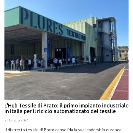
L'Hub Tessile di Prato: il primo impianto industriale
E
in Italia per il riciclo automatizzato del tessile
g
E
23 Luglio 2026
15
Il distretto tessile di Prato consolida la sua leadership europea