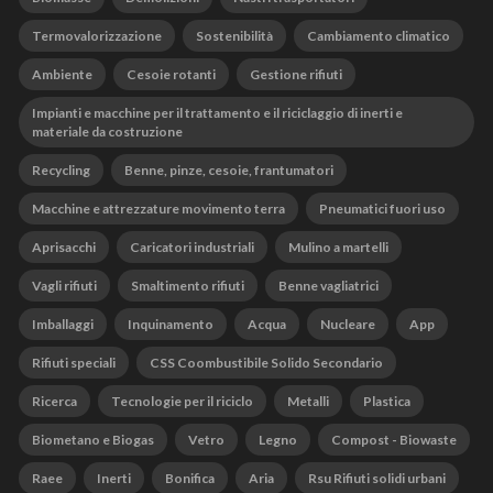
Termovalorizzazione
Sostenibilità
Cambiamento climatico
Ambiente
Cesoie rotanti
Gestione rifiuti
Impianti e macchine per il trattamento e il riciclaggio di inerti e
materiale da costruzione
Recycling
Benne, pinze, cesoie, frantumatori
Macchine e attrezzature movimento terra
Pneumatici fuori uso
Aprisacchi
Caricatori industriali
Mulino a martelli
Vagli rifiuti
Smaltimento rifiuti
Benne vagliatrici
Imballaggi
Inquinamento
Acqua
Nucleare
App
Rifiuti speciali
CSS Coombustibile Solido Secondario
Ricerca
Tecnologie per il riciclo
Metalli
Plastica
Biometano e Biogas
Vetro
Legno
Compost - Biowaste
Raee
Inerti
Bonifica
Aria
Rsu Rifiuti solidi urbani