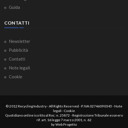
Guida
CONTATTI
Newsletter
Pubblicità
Contatti
Note legali
Cookie
© 2012
Recycling Industry
-
All Rights Reserved
- P.IVA 02746090345 -
Note
legali
-
Cookie
Quotidiano online iscritto al Roc: n. 25872 - Registrazione Tribunale esonero
rif. art. 16 legge 7 marzo 2001, n. 62
by
Web Progetto