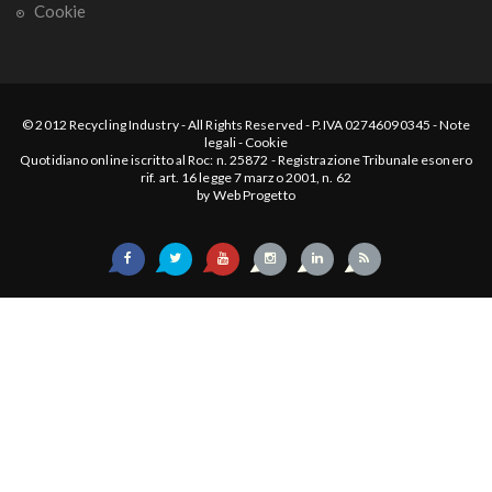
Cookie
© 2012
Recycling Industry
-
All Rights Reserved
- P.IVA 02746090345 -
Note
legali
-
Cookie
Quotidiano online iscritto al Roc: n. 25872 - Registrazione Tribunale esonero
rif. art. 16 legge 7 marzo 2001, n. 62
by
Web Progetto