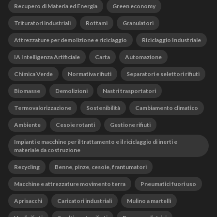
Recupero di Materia ed Energia
Green economy
Trituratori industriali
Rottami
Granulatori
Attrezzature per demolizione e riciclaggio
Riciclaggio Industriale
IA Intelligenza Artificiale
Carta
Automazione
Chimica Verde
Normativa rifiuti
Separatori e selettori rifiuti
Biomasse
Demolizioni
Nastri trasportatori
Termovalorizzazione
Sostenibilità
Cambiamento climatico
Ambiente
Cesoie rotanti
Gestione rifiuti
Impianti e macchine per il trattamento e il riciclaggio di inerti e
materiale da costruzione
Recycling
Benne, pinze, cesoie, frantumatori
Macchine e attrezzature movimento terra
Pneumatici fuori uso
Aprisacchi
Caricatori industriali
Mulino a martelli