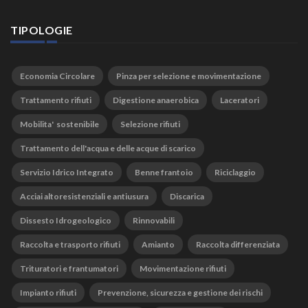
TIPOLOGIE
Economia Circolare
Pinza per selezione e movimentazione
Trattamento rifiuti
Digestione anaerobica
Laceratori
Mobilita' sostenibile
Selezione rifiuti
Trattamento dell'acqua e delle acque di scarico
Servizio Idrico Integrato
Benne frantoio
Riciclaggio
Acciai altoresistenziali e antiusura
Discarica
Dissesto Idrogeologico
Rinnovabili
Raccolta e trasporto rifiuti
Amianto
Raccolta differenziata
Trituratori e frantumatori
Movimentazione rifiuti
Impianto rifiuti
Prevenzione, sicurezza e gestione dei rischi