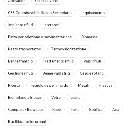
Aprisacchi
Chimica Verde
CSS Coombustibile Solido Secondario
Inquinamento
Impianto rifiuti
Laceratori
Pinza per selezione e movimentazione
Biomasse
Nastri trasportatori
Termovalorizzazione
Benne frantoio
Trattamento rifiuti
Vagli rifiuti
Gestione rifiuti
Benne vagliatrici
Cesoie rotanti
Ricerca
Tecnologie per il riciclo
Metalli
Plastica
Biometano e Biogas
Vetro
Legno
Compost - Biowaste
Raee
Inerti
Bonifica
Aria
Rsu Rifiuti solidi urbani