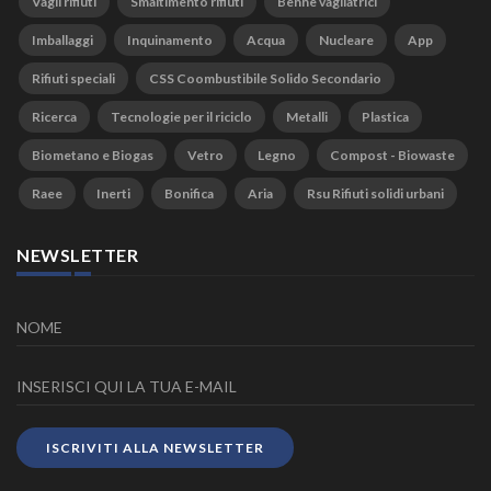
Vagli rifiuti
Smaltimento rifiuti
Benne vagliatrici
Imballaggi
Inquinamento
Acqua
Nucleare
App
Rifiuti speciali
CSS Coombustibile Solido Secondario
Ricerca
Tecnologie per il riciclo
Metalli
Plastica
Biometano e Biogas
Vetro
Legno
Compost - Biowaste
Raee
Inerti
Bonifica
Aria
Rsu Rifiuti solidi urbani
NEWSLETTER
ISCRIVITI ALLA NEWSLETTER