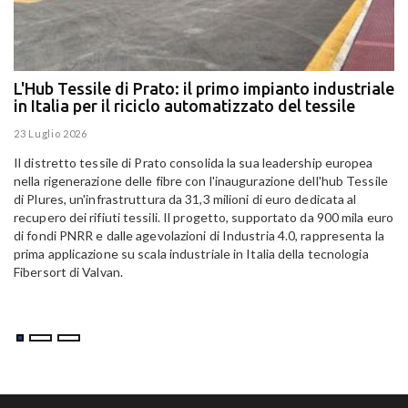
L'Hub Tessile di Prato: il primo impianto industriale
E
in Italia per il riciclo automatizzato del tessile
g
E
23 Luglio 2026
15
Il distretto tessile di Prato consolida la sua leadership europea
Pa
nella rigenerazione delle fibre con l'inaugurazione dell'hub Tessile
Al
di Plures, un'infrastruttura da 31,3 milioni di euro dedicata al
Em
recupero dei rifiuti tessili. Il progetto, supportato da 900 mila euro
di fondi PNRR e dalle agevolazioni di Industria 4.0, rappresenta la
prima applicazione su scala industriale in Italia della tecnologia
Fibersort di Valvan.