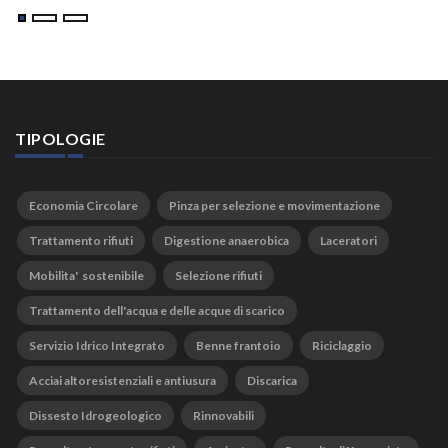
TIPOLOGIE
Economia Circolare
Pinza per selezione e movimentazione
Trattamento rifiuti
Digestione anaerobica
Laceratori
Mobilita' sostenibile
Selezione rifiuti
Trattamento dell'acqua e delle acque di scarico
Servizio Idrico Integrato
Benne frantoio
Riciclaggio
Acciai altoresistenziali e antiusura
Discarica
Dissesto Idrogeologico
Rinnovabili