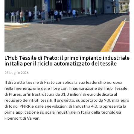
L'Hub Tessile di Prato: il primo impianto industriale
E
in Italia per il riciclo automatizzato del tessile
g
E
23 Luglio 2026
15
Il distretto tessile di Prato consolida la sua leadership europea
Pa
nella rigenerazione delle fibre con l'inaugurazione dell'hub Tessile
Al
di Plures, un'infrastruttura da 31,3 milioni di euro dedicata al
Em
recupero dei rifiuti tessili. Il progetto, supportato da 900 mila euro
di fondi PNRR e dalle agevolazioni di Industria 4.0, rappresenta la
prima applicazione su scala industriale in Italia della tecnologia
Fibersort di Valvan.