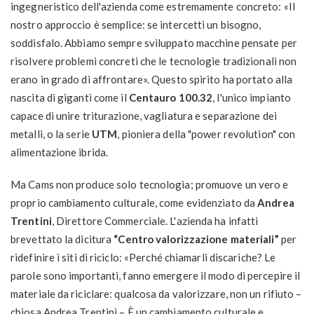
ingegneristico dell'azienda come estremamente concreto: «Il
nostro approccio è semplice: se intercetti un bisogno,
soddisfalo. Abbiamo sempre sviluppato macchine pensate per
risolvere problemi concreti che le tecnologie tradizionali non
erano in grado di affrontare». Questo spirito ha portato alla
nascita di giganti come il
Centauro 100.32
, l'unico impianto
capace di unire triturazione, vagliatura e separazione dei
metalli, o la serie
UTM
, pioniera della "power revolution" con
alimentazione ibrida.
Ma Cams non produce solo tecnologia; promuove un vero e
proprio cambiamento culturale, come evidenziato da
Andrea
Trentini
, Direttore Commerciale. L'azienda ha infatti
brevettato la dicitura
“Centro valorizzazione materiali”
per
ridefinire i siti di riciclo: «Perché chiamarli discariche? Le
parole sono importanti, fanno emergere il modo di percepire il
materiale da riciclare: qualcosa da valorizzare, non un rifiuto –
chiosa Andrea Trentini – È un cambiamento culturale e