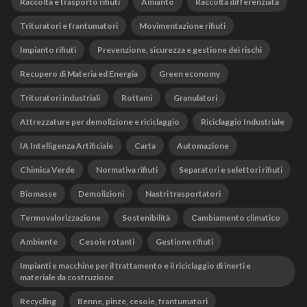
Raccolta e trasporto rifiuti
Amianto
Raccolta differenziata
Trituratori e frantumatori
Movimentazione rifiuti
Impianto rifiuti
Prevenzione, sicurezza e gestione dei rischi
Recupero di Materia ed Energia
Green economy
Trituratori industriali
Rottami
Granulatori
Attrezzature per demolizione e riciclaggio
Riciclaggio Industriale
IA Intelligenza Artificiale
Carta
Automazione
Chimica Verde
Normativa rifiuti
Separatori e selettori rifiuti
Biomasse
Demolizioni
Nastri trasportatori
Termovalorizzazione
Sostenibilità
Cambiamento climatico
Ambiente
Cesoie rotanti
Gestione rifiuti
Impianti e macchine per il trattamento e il riciclaggio di inerti e
materiale da costruzione
Recycling
Benne, pinze, cesoie, frantumatori