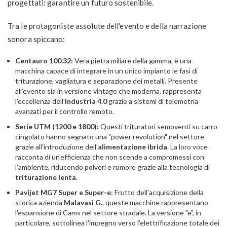
progettati: garantire un futuro sostenibile.
Tra le protagoniste assolute dell'evento e della narrazione
sonora spiccano:
Centauro 100.32:
Vera pietra miliare della gamma, è una
macchina capace di integrare in un unico impianto le fasi di
triturazione, vagliatura e separazione dei metalli. Presente
all'evento sia in versione vintage che moderna, rappresenta
l'eccellenza dell'
Industria 4.0
grazie a sistemi di telemetria
avanzati per il controllo remoto.
Serie UTM (1200 e 1800):
Questi trituratori semoventi su carro
cingolato hanno segnato una "power revolution" nel settore
grazie all'introduzione dell'
alimentazione ibrida
. La loro voce
racconta di un'efficienza che non scende a compromessi con
l'ambiente, riducendo polveri e rumore grazie alla tecnologia di
triturazione lenta
.
Pavijet MG7 Super e Super-e:
Frutto dell'acquisizione della
storica azienda
Malavasi G.
, queste macchine rappresentano
l'espansione di Cams nel settore stradale. La versione "e", in
particolare, sottolinea l'impegno verso l'elettrificazione totale dei