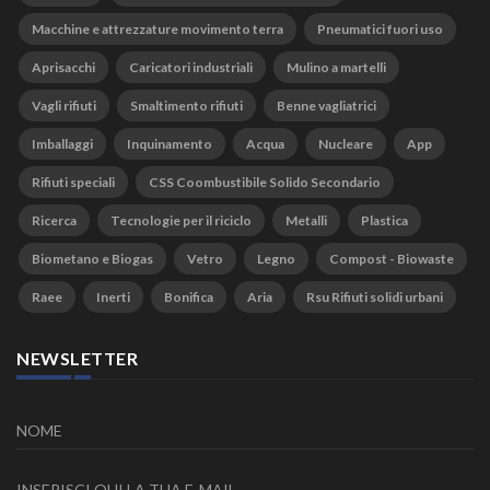
Macchine e attrezzature movimento terra
Pneumatici fuori uso
Aprisacchi
Caricatori industriali
Mulino a martelli
Vagli rifiuti
Smaltimento rifiuti
Benne vagliatrici
Imballaggi
Inquinamento
Acqua
Nucleare
App
Rifiuti speciali
CSS Coombustibile Solido Secondario
Ricerca
Tecnologie per il riciclo
Metalli
Plastica
Biometano e Biogas
Vetro
Legno
Compost - Biowaste
Raee
Inerti
Bonifica
Aria
Rsu Rifiuti solidi urbani
NEWSLETTER