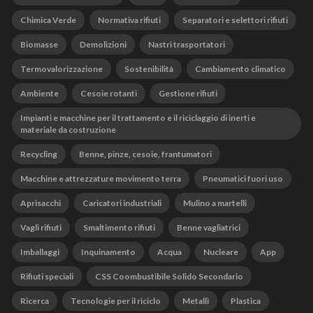
Chimica Verde
Normativa rifiuti
Separatori e selettori rifiuti
Biomasse
Demolizioni
Nastri trasportatori
Termovalorizzazione
Sostenibilità
Cambiamento climatico
Ambiente
Cesoie rotanti
Gestione rifiuti
Impianti e macchine per il trattamento e il riciclaggio di inerti e
materiale da costruzione
Recycling
Benne, pinze, cesoie, frantumatori
Macchine e attrezzature movimento terra
Pneumatici fuori uso
Aprisacchi
Caricatori industriali
Mulino a martelli
Vagli rifiuti
Smaltimento rifiuti
Benne vagliatrici
Imballaggi
Inquinamento
Acqua
Nucleare
App
Rifiuti speciali
CSS Coombustibile Solido Secondario
Ricerca
Tecnologie per il riciclo
Metalli
Plastica