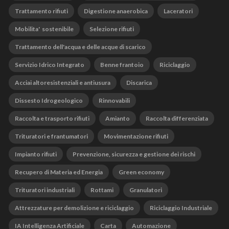
Trattamento rifiuti
Digestione anaerobica
Laceratori
Mobilita' sostenibile
Selezione rifiuti
Trattamento dell'acqua e delle acque di scarico
Servizio Idrico Integrato
Benne frantoio
Riciclaggio
Acciai altoresistenziali e antiusura
Discarica
Dissesto Idrogeologico
Rinnovabili
Raccolta e trasporto rifiuti
Amianto
Raccolta differenziata
Trituratori e frantumatori
Movimentazione rifiuti
Impianto rifiuti
Prevenzione, sicurezza e gestione dei rischi
Recupero di Materia ed Energia
Green economy
Trituratori industriali
Rottami
Granulatori
Attrezzature per demolizione e riciclaggio
Riciclaggio Industriale
IA Intelligenza Artificiale
Carta
Automazione