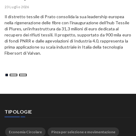
E
23 Luglio 2026
15
Il distretto tessile di Prato consolida la sua leadership europea
Pa
nella rigenerazione delle fibre con l'inaugurazione dell'hub Tessile
Al
di Plures, un'infrastruttura da 31,3 milioni di euro dedicata al
Em
recupero dei rifiuti tessili. Il progetto, supportato da 900 mila euro
di fondi PNRR e dalle agevolazioni di Industria 4.0, rappresenta la
prima applicazione su scala industriale in Italia della tecnologia
Fibersort di Valvan.
TIPOLOGIE
Economia Circolare
Pinza per selezione e movimentazione