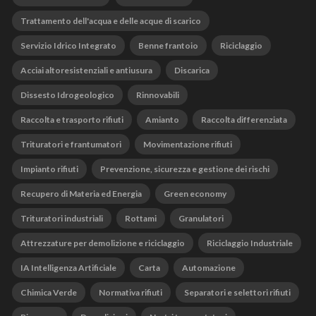
Trattamento dell'acqua e delle acque di scarico
Servizio Idrico Integrato
Benne frantoio
Riciclaggio
Acciai altoresistenziali e antiusura
Discarica
Dissesto Idrogeologico
Rinnovabili
Raccolta e trasporto rifiuti
Amianto
Raccolta differenziata
Trituratori e frantumatori
Movimentazione rifiuti
Impianto rifiuti
Prevenzione, sicurezza e gestione dei rischi
Recupero di Materia ed Energia
Green economy
Trituratori industriali
Rottami
Granulatori
Attrezzature per demolizione e riciclaggio
Riciclaggio Industriale
IA Intelligenza Artificiale
Carta
Automazione
Chimica Verde
Normativa rifiuti
Separatori e selettori rifiuti