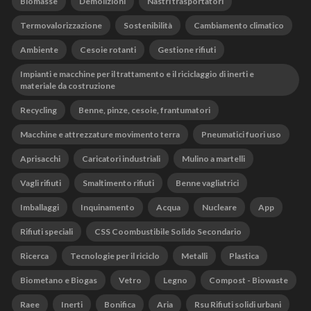
Biomasse
Demolizioni
Nastri trasportatori
Termovalorizzazione
Sostenibilità
Cambiamento climatico
Ambiente
Cesoie rotanti
Gestione rifiuti
Impianti e macchine per il trattamento e il riciclaggio di inerti e
materiale da costruzione
Recycling
Benne, pinze, cesoie, frantumatori
Macchine e attrezzature movimento terra
Pneumatici fuori uso
Aprisacchi
Caricatori industriali
Mulino a martelli
Vagli rifiuti
Smaltimento rifiuti
Benne vagliatrici
Imballaggi
Inquinamento
Acqua
Nucleare
App
Rifiuti speciali
CSS Coombustibile Solido Secondario
Ricerca
Tecnologie per il riciclo
Metalli
Plastica
Biometano e Biogas
Vetro
Legno
Compost - Biowaste
Raee
Inerti
Bonifica
Aria
Rsu Rifiuti solidi urbani