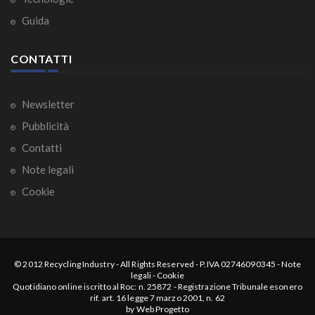
Guida
CONTATTI
Newsletter
Pubblicità
Contatti
Note legali
Cookie
© 2012
Recycling Industry
-
All Rights Reserved
- P.IVA 02746090345 -
Note
legali
-
Cookie
Quotidiano online iscritto al Roc: n. 25872 - Registrazione Tribunale esonero
rif. art. 16 legge 7 marzo 2001, n. 62
by
Web Progetto