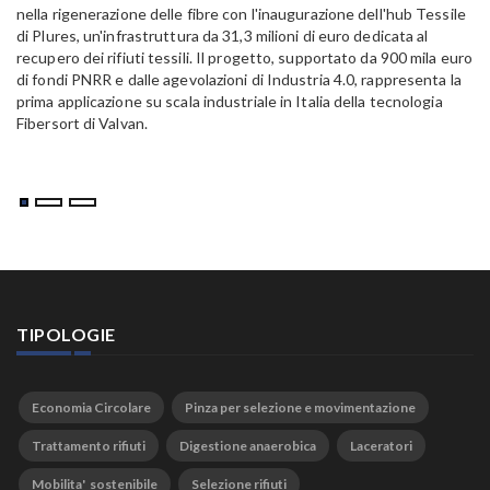
Pa
nella rigenerazione delle fibre con l'inaugurazione dell'hub Tessile
Al
di Plures, un'infrastruttura da 31,3 milioni di euro dedicata al
Em
recupero dei rifiuti tessili. Il progetto, supportato da 900 mila euro
di fondi PNRR e dalle agevolazioni di Industria 4.0, rappresenta la
prima applicazione su scala industriale in Italia della tecnologia
Fibersort di Valvan.
TIPOLOGIE
Economia Circolare
Pinza per selezione e movimentazione
Trattamento rifiuti
Digestione anaerobica
Laceratori
Mobilita' sostenibile
Selezione rifiuti