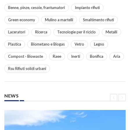
Benne, pinze, cesoie, frantumatori
Impianto rifiuti
Green economy
Mulino a martelli
Smaltimento rifiuti
Laceratori
Ricerca
Tecnologie per il riciclo
Metalli
Plastica
Biometano e Biogas
Vetro
Legno
Compost - Biowaste
Raee
Inerti
Bonifica
Aria
Rsu Rifiuti solidi urbani
NEWS