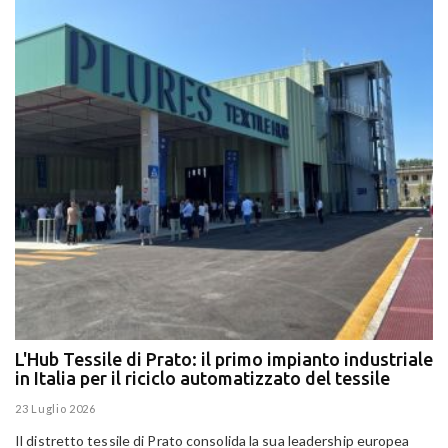
L'Hub Tessile di Prato: il primo impianto industriale
E
in Italia per il riciclo automatizzato del tessile
g
E
23 Luglio 2026
15
Il distretto tessile di Prato consolida la sua leadership europea