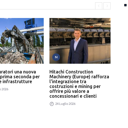
N
T
uratori una nuova
Hitachi Construction
L’In
 prima seconda per
Machinery (Europe) rafforza
serv
 e infrastrutture
l'integrazione tra
un p
costruzioni e mining per
rici
o 2026
offrire più valore a
24
concessionari e clienti
24 Luglio 2026