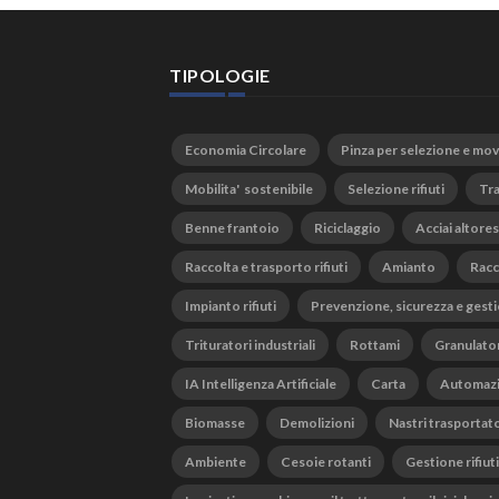
TIPOLOGIE
Economia Circolare
Pinza per selezione e mo
Mobilita' sostenibile
Selezione rifiuti
Tra
Benne frantoio
Riciclaggio
Acciai altores
Raccolta e trasporto rifiuti
Amianto
Racc
Impianto rifiuti
Prevenzione, sicurezza e gesti
Trituratori industriali
Rottami
Granulato
IA Intelligenza Artificiale
Carta
Automaz
Biomasse
Demolizioni
Nastri trasportato
Ambiente
Cesoie rotanti
Gestione rifiuti