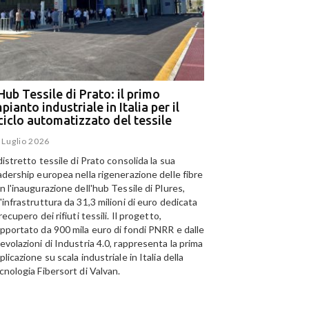
Hub Tessile di Prato: il primo
Ega e Panizzolo: t
pianto industriale in Italia per il
per il più grande i
iciclo automatizzato del tessile
dell’alluminio negl
 Luglio 2026
15 Luglio 2026
 distretto tessile di Prato consolida la sua
Panizzolo Recycling Sys
adership europea nella rigenerazione delle fibre
Emirates Global Alumini
n l'inaugurazione dell'hub Tessile di Plures,
di riciclo dell'alluminio n
'infrastruttura da 31,3 milioni di euro dedicata
capacità annua di 185.0
 recupero dei rifiuti tessili. Il progetto,
pportato da 900 mila euro di fondi PNRR e dalle
evolazioni di Industria 4.0, rappresenta la prima
plicazione su scala industriale in Italia della
cnologia Fibersort di Valvan.