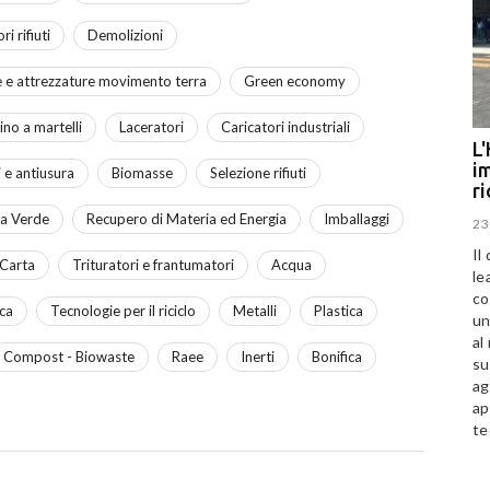
i rifiuti
Demolizioni
 e attrezzature movimento terra
Green economy
ino a martelli
Laceratori
Caricatori industriali
L'
im
i e antiusura
Biomasse
Selezione rifiuti
r
a Verde
Recupero di Materia ed Energia
Imballaggi
23
Il
Carta
Trituratori e frantumatori
Acqua
le
co
ca
Tecnologie per il riciclo
Metalli
Plastica
un
al
Compost - Biowaste
Raee
Inerti
Bonifica
su
ag
ap
te