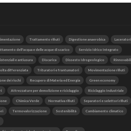
vimentazione
Trattamento rifiuti
Digestione anaerobica
Laceratori
ttamento dell'acqua e delle acque di scarico
Servizio Idrico Integrato
istenziali e antiusura
Discarica
Dissesto Idrogeologico
Rinnovabil
olta differenziata
Trituratori e frantumatori
Movimentazione rifiuti
one dei rischi
Recupero di Materia ed Energia
Green economy
ri
Attrezzature per demolizione e riciclaggio
Riciclaggio Industriale
ione
Chimica Verde
Normativa rifiuti
Separatori e selettori rifiuti
ri
Termovalorizzazione
Sostenibilità
Cambiamento climatico