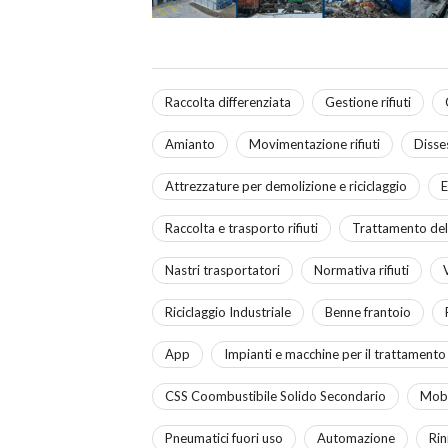
Raccolta differenziata
Gestione rifiuti
Amianto
Movimentazione rifiuti
Disse
Attrezzature per demolizione e riciclaggio
E
Raccolta e trasporto rifiuti
Trattamento dell
Nastri trasportatori
Normativa rifiuti
V
Riciclaggio Industriale
Benne frantoio
App
Impianti e macchine per il trattamento e
CSS Coombustibile Solido Secondario
Mobi
Pneumatici fuori uso
Automazione
Rin