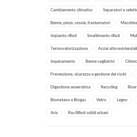
Cambiamento climatico
Separatori e selettor
Benne, pinze, cesoie, frantumatori
Macchine
Impianto rifiuti
Smaltimento rifiuti
Mul
Termovalorizzazione
Acciai altoresistenzial
Inquinamento
Benne vagliatrici
Chimic
Prevenzione, sicurezza e gestione dei rischi
Digestione anaerobica
Recycling
Ricer
Biometano e Biogas
Vetro
Legno
Aria
Rsu Rifiuti solidi urbani