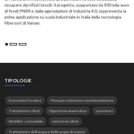
Em
recupero dei rifiuti tessili. Il progetto, supportato da 900 mila euro
di fondi PNRR e dalle agevolazioni di Industria 4.0, rappresenta la
prima applicazione su scala industriale in Italia della tecnologia
Fibersort di Valvan.
TIPOLOGIE
Economia Circolare
Pinza per selezione e movimentazione
Trattamento rifiuti
Digestione anaerobica
Laceratori
Mobilita' sostenibile
Selezione rifiuti
Trattamento dell'acqua e delle acque di scarico