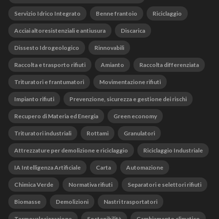
Servizio Idrico Integrato
Benne frantoio
Riciclaggio
Acciai altoresistenziali e antiusura
Discarica
Dissesto Idrogeologico
Rinnovabili
Raccolta e trasporto rifiuti
Amianto
Raccolta differenziata
Trituratori e frantumatori
Movimentazione rifiuti
Impianto rifiuti
Prevenzione, sicurezza e gestione dei rischi
Recupero di Materia ed Energia
Green economy
Trituratori industriali
Rottami
Granulatori
Attrezzature per demolizione e riciclaggio
Riciclaggio Industriale
IA Intelligenza Artificiale
Carta
Automazione
Chimica Verde
Normativa rifiuti
Separatori e selettori rifiuti
Biomasse
Demolizioni
Nastri trasportatori
Termovalorizzazione
Sostenibilità
Cambiamento climatico