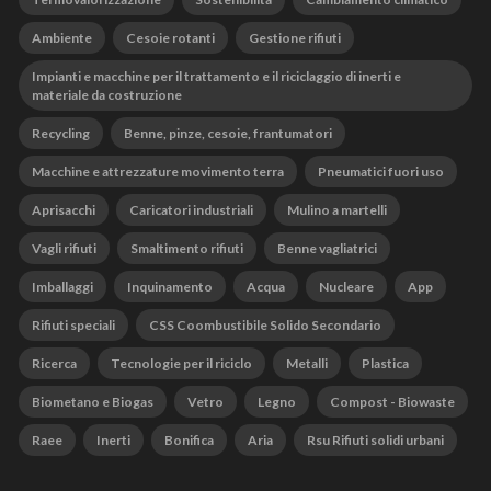
Ambiente
Cesoie rotanti
Gestione rifiuti
Impianti e macchine per il trattamento e il riciclaggio di inerti e
materiale da costruzione
Recycling
Benne, pinze, cesoie, frantumatori
Macchine e attrezzature movimento terra
Pneumatici fuori uso
Aprisacchi
Caricatori industriali
Mulino a martelli
Vagli rifiuti
Smaltimento rifiuti
Benne vagliatrici
Imballaggi
Inquinamento
Acqua
Nucleare
App
Rifiuti speciali
CSS Coombustibile Solido Secondario
Ricerca
Tecnologie per il riciclo
Metalli
Plastica
Biometano e Biogas
Vetro
Legno
Compost - Biowaste
Raee
Inerti
Bonifica
Aria
Rsu Rifiuti solidi urbani