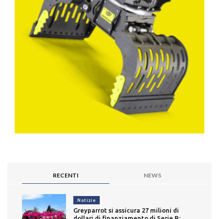
RECENTI
NEWS
Notizie
Greyparrot si assicura 27 milioni di
dollari di finanziamento di Serie B: