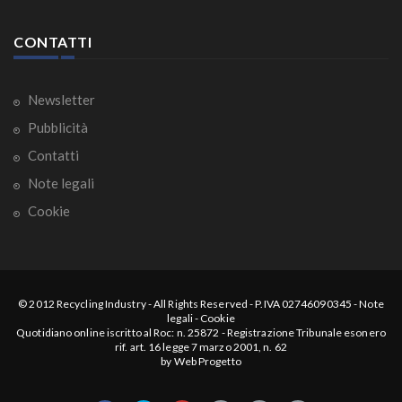
CONTATTI
Newsletter
Pubblicità
Contatti
Note legali
Cookie
© 2012
Recycling Industry
-
All Rights Reserved
- P.IVA 02746090345 -
Note
legali
-
Cookie
Quotidiano online iscritto al Roc: n. 25872 - Registrazione Tribunale esonero
rif. art. 16 legge 7 marzo 2001, n. 62
by
Web Progetto