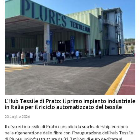
L'Hub Tessile di Prato: il primo impianto industriale
E
in Italia per il riciclo automatizzato del tessile
g
E
23 Luglio 2026
15
Il distretto tessile di Prato consolida la sua leadership europea
Pa
nella rigenerazione delle fibre con l'inaugurazione dell'hub Tessile
Al
di Plures, un'infrastruttura da 31,3 milioni di euro dedicata al