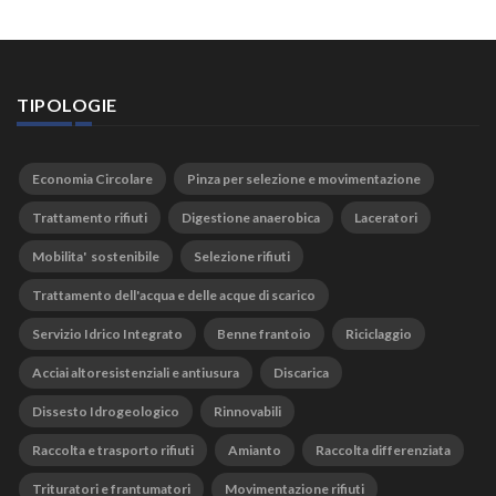
TIPOLOGIE
Economia Circolare
Pinza per selezione e movimentazione
Trattamento rifiuti
Digestione anaerobica
Laceratori
Mobilita' sostenibile
Selezione rifiuti
Trattamento dell'acqua e delle acque di scarico
Servizio Idrico Integrato
Benne frantoio
Riciclaggio
Acciai altoresistenziali e antiusura
Discarica
Dissesto Idrogeologico
Rinnovabili
Raccolta e trasporto rifiuti
Amianto
Raccolta differenziata
Trituratori e frantumatori
Movimentazione rifiuti