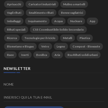
Aprisacchi
Caricatori industriali
Mulino a martelli
Vagli rifiuti
Smaltimento rifiuti
Benne vagliatrici
Imballaggi
Inquinamento
Acqua
Nucleare
App
Rifiuti speciali
CSS Coombustibile Solido Secondario
Ricerca
Tecnologie per il riciclo
Metalli
Plastica
Biometano e Biogas
Vetro
Legno
Compost - Biowaste
Raee
Inerti
Bonifica
Aria
Rsu Rifiuti solidi urbani
NEWSLETTER