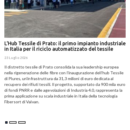
L'Hub Tessile di Prato: il primo impianto industriale
E
in Italia per il riciclo automatizzato del tessile
g
E
23 Luglio 2026
15
Il distretto tessile di Prato consolida la sua leadership europea
Pa
nella rigenerazione delle fibre con l'inaugurazione dell'hub Tessile
Al
di Plures, un'infrastruttura da 31,3 milioni di euro dedicata al
Em
recupero dei rifiuti tessili. Il progetto, supportato da 900 mila euro
di fondi PNRR e dalle agevolazioni di Industria 4.0, rappresenta la
prima applicazione su scala industriale in Italia della tecnologia
Fibersort di Valvan.