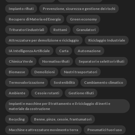
Impianto rifiuti
Prevenzione, sicurezza e gestione dei rischi
Recupero di Materia ed Energia
Green economy
Trituratori industriali
Rottami
Granulatori
Attrezzature per demolizione e riciclaggio
Riciclaggio Industriale
IA Intelligenza Artificiale
Carta
Automazione
Chimica Verde
Normativa rifiuti
Separatori e selettori rifiuti
Biomasse
Demolizioni
Nastri trasportatori
Termovalorizzazione
Sostenibilità
Cambiamento climatico
Ambiente
Cesoie rotanti
Gestione rifiuti
Impianti e macchine per il trattamento e il riciclaggio di inerti e
materiale da costruzione
Recycling
Benne, pinze, cesoie, frantumatori
Macchine e attrezzature movimento terra
Pneumatici fuori uso