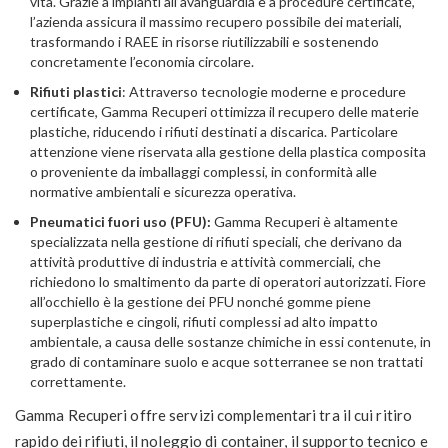
vita. Grazie a impianti all’avanguardia e a procedure certificate,
l’azienda assicura il massimo recupero possibile dei materiali,
trasformando i RAEE in risorse riutilizzabili e sostenendo
concretamente l’economia circolare.
Rifiuti plastici
: Attraverso tecnologie moderne e procedure
certificate, Gamma Recuperi ottimizza il recupero delle materie
plastiche, riducendo i rifiuti destinati a discarica. Particolare
attenzione viene riservata alla gestione della plastica composita
o proveniente da imballaggi complessi, in conformità alle
normative ambientali e sicurezza operativa.
Pneumatici fuori uso (PFU):
Gamma Recuperi è altamente
specializzata nella gestione di rifiuti speciali, che derivano da
attività produttive di industria e attività commerciali, che
richiedono lo smaltimento da parte di operatori autorizzati. Fiore
all’occhiello è la gestione dei PFU nonché gomme piene
superplastiche e cingoli, rifiuti complessi ad alto impatto
ambientale, a causa delle sostanze chimiche in essi contenute, in
grado di contaminare suolo e acque sotterranee se non trattati
correttamente.
Gamma Recuperi offre servizi complementari tra il cui ritiro
rapido dei rifiuti, il noleggio di container, il supporto tecnico e