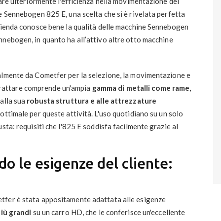
tare ulteriormente l'efficienza nella movimentazione dei
e Sennebogen 825 E, una scelta che si è rivelata perfetta
azienda conosce bene la qualità delle macchine Sennebogen
ennebogen, in quanto ha all’attivo altre otto macchine
almente da Cometfer per la selezione, la movimentazione e
da trattare comprende un'ampia
gamma di metalli come rame,
alla sua
robusta struttura e alle attrezzature
 ottimale per queste attività. L'uso quotidiano su un solo
sta: requisiti che l'825 E soddisfa facilmente grazie al
o le esigenze del cliente:
tfer è stata appositamente adattata alle esigenze
iù grandi
su un carro HD, che le conferisce un'eccellente