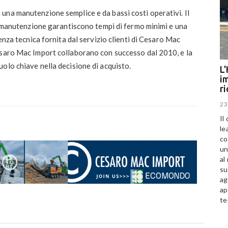
una manutenzione semplice e da bassi costi operativi. Il
di manutenzione garantiscono tempi di fermo minimi e una
tenza tecnica fornita dal servizio clienti di Cesaro Mac
esaro Mac Import collaborano con successo dal 2010, e la
olo chiave nella decisione di acquisto.
L'
im
r
23
Il
le
co
un
al
su
ag
ap
te