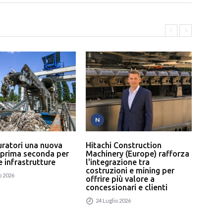
N
T
uratori una nuova
Hitachi Construction
L’In
 prima seconda per
Machinery (Europe) rafforza
serv
 e infrastrutture
l'integrazione tra
un p
costruzioni e mining per
rici
o 2026
offrire più valore a
24
concessionari e clienti
24 Luglio 2026