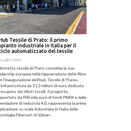
Hub Tessile di Prato: il primo
Ega e Panizzolo: t
pianto industriale in Italia per il
per il più grande i
iciclo automatizzato del tessile
dell’alluminio negl
 Luglio 2026
15 Luglio 2026
 distretto tessile di Prato consolida la sua
Panizzolo Recycling Sys
adership europea nella rigenerazione delle fibre
Emirates Global Alumini
n l'inaugurazione dell'hub Tessile di Plures,
di riciclo dell'alluminio n
'infrastruttura da 31,3 milioni di euro dedicata
capacità annua di 185.0
 recupero dei rifiuti tessili. Il progetto,
pportato da 900 mila euro di fondi PNRR e dalle
evolazioni di Industria 4.0, rappresenta la prima
plicazione su scala industriale in Italia della
cnologia Fibersort di Valvan.