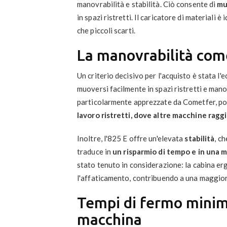
manovrabilità e stabilità. Ciò consente di
mu
in spazi ristretti. Il caricatore di materiali
che piccoli scarti.
La manovrabilità come
Un criterio decisivo per l'acquisto è stata l
muoversi facilmente in spazi ristretti e man
particolarmente apprezzate da Cometfer, po
lavoro ristretti, dove altre macchine raggi
Inoltre, l'825 E offre un'elevata
stabilità
, c
traduce in
un risparmio di tempo e in una 
stato tenuto in considerazione: la cabina erg
l'affaticamento, contribuendo a una maggior
Tempi di fermo minimi
macchina