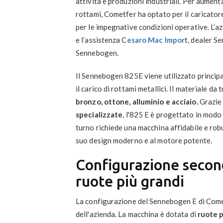
attività e produzioni industriali. Per aumen
rottami, Cometfer ha optato per il caricator
per le impegnative condizioni operative. L’
e l’assistenza C
esaro Mac Impor
t, dealer S
Sennebogen.
Il Sennebogen 825E viene utilizzato princip
il carico di rottami metallici. Il materiale 
bronzo, ottone, alluminio e acciaio.
Grazie 
specializzate
, l'825 E è progettato in modo
turno richiede una macchina affidabile e robu
suo design moderno e al motore potente.
Configurazione second
ruote più grandi
La configurazione del Sennebogen E di Come
dell'azienda. La macchina è dotata di
ruote p