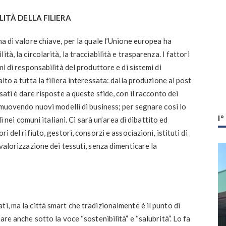
ILITÀ DELLA FILIERA
a di valore chiave, per la quale l’Unione europea ha
à, la circolarità, la tracciabilità e trasparenza. I fattori
mi di responsabilità del produttore e di sistemi di
lto a tutta la filiera interessata: dalla produzione al post
sati è dare risposte a queste sfide, con il racconto dei
romuovendo nuovi modelli di business; per segnare così lo
I
li nei comuni italiani. Ci sarà un’area di dibattito ed
i del rifiuto, gestori, consorzi e associazioni, istituti di
 valorizzazione dei tessuti, senza dimenticare la
i, ma la città smart che tradizionalmente è il punto di
are anche sotto la voce “sostenibilità” e “salubrità”. Lo fa