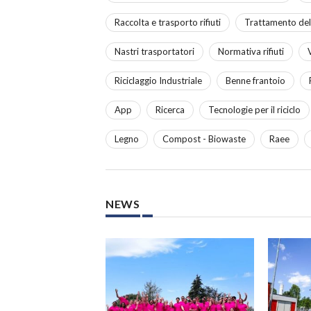
Raccolta e trasporto rifiuti
Trattamento dell
Nastri trasportatori
Normativa rifiuti
V
Riciclaggio Industriale
Benne frantoio
App
Ricerca
Tecnologie per il riciclo
Legno
Compost - Biowaste
Raee
NEWS