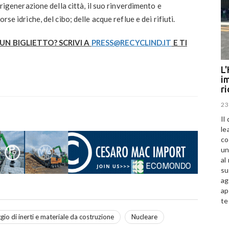
a rigenerazione della città, il suo rinverdimento e
rse idriche, del cibo; delle acque reflue e dei rifiuti.
N BIGLIETTO? SCRIVI A
PRESS@RECYCLIND.IT
E TI
L'
im
r
23
Il
le
co
un
al
su
ag
ap
te
ggio di inerti e materiale da costruzione
Nucleare