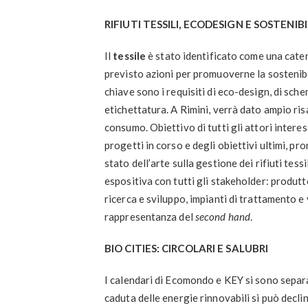
RIFIUTI TESSILI, ECODESIGN E SOSTENIB
Il
tessile
è stato identificato come una caten
previsto azioni per promuoverne la sostenibilit
chiave sono i requisiti di eco-design, di sche
etichettatura. A Rimini, verrà dato ampio risa
consumo. Obiettivo di tutti gli attori interes
progetti in corso e degli obiettivi ultimi, p
stato dell’arte sulla gestione dei rifiuti tessi
espositiva con tutti gli stakeholder: produttor
ricerca e sviluppo, impianti di trattamento e
rappresentanza del
second hand
.
BIO CITIES: CIRCOLARI E SALUBRI
I calendari di Ecomondo e KEY si sono separat
caduta delle energie rinnovabili si può declin