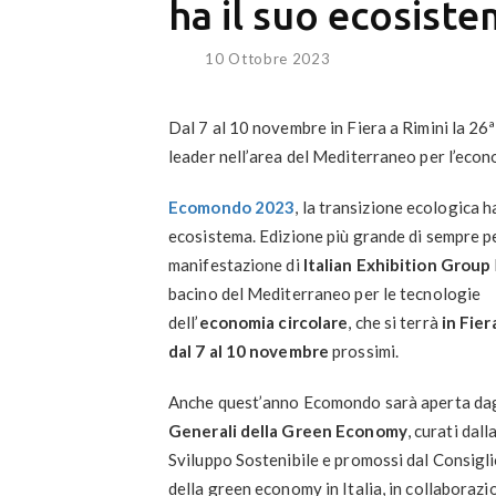
ha il suo ecosist
10 Ottobre 2023
Dal 7 al 10 novembre in Fiera a Rimini la 26ª
leader nell’area del Mediterraneo per l’econ
Ecomondo 2023
, la transizione ecologica ha
ecosistema. Edizione più grande di sempre pe
manifestazione di
Italian Exhibition Group
bacino del Mediterraneo per le tecnologie
dell’
economia circolare
, che si terrà
in
Fier
dal 7 al 10 novembre
prossimi.
Anche quest’anno Ecomondo sarà aperta da
Generali della Green Economy
, curati dal
Sviluppo Sostenibile e promossi dal Consigl
della green economy in Italia, in collaboraz