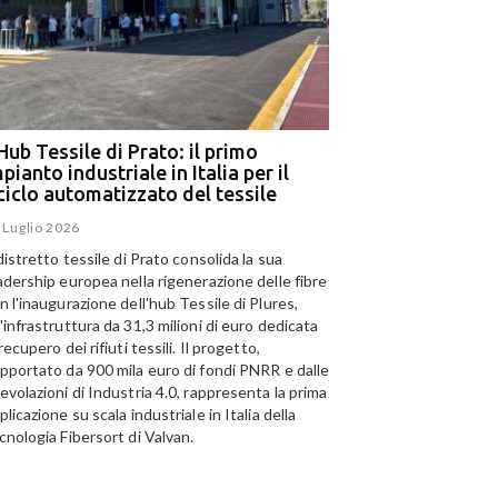
Hub Tessile di Prato: il primo
Ega e Panizzolo: t
pianto industriale in Italia per il
per il più grande i
iciclo automatizzato del tessile
dell’alluminio negl
 Luglio 2026
15 Luglio 2026
 distretto tessile di Prato consolida la sua
Panizzolo Recycling Sys
adership europea nella rigenerazione delle fibre
Emirates Global Alumini
n l'inaugurazione dell'hub Tessile di Plures,
di riciclo dell'alluminio n
'infrastruttura da 31,3 milioni di euro dedicata
capacità annua di 185.0
 recupero dei rifiuti tessili. Il progetto,
pportato da 900 mila euro di fondi PNRR e dalle
evolazioni di Industria 4.0, rappresenta la prima
plicazione su scala industriale in Italia della
cnologia Fibersort di Valvan.