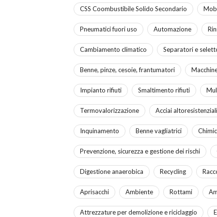
CSS Coombustibile Solido Secondario
Mobi
Pneumatici fuori uso
Automazione
Rin
Cambiamento climatico
Separatori e selettor
Benne, pinze, cesoie, frantumatori
Macchine
Impianto rifiuti
Smaltimento rifiuti
Mul
Termovalorizzazione
Acciai altoresistenzial
Inquinamento
Benne vagliatrici
Chimic
Prevenzione, sicurezza e gestione dei rischi
Digestione anaerobica
Recycling
Racco
Aprisacchi
Ambiente
Rottami
Am
Attrezzature per demolizione e riciclaggio
E