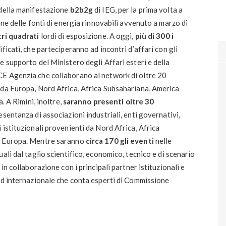
 della manifestazione
b2b2g
di IEG, per la prima volta a
one delle fonti di energia rinnovabili avvenuto a marzo di
tri quadrati
lordi di esposizione. A oggi,
più di 300 i
ficati, che parteciperanno ad incontri d’affari con gli
e supporto del Ministero degli Affari esteri e della
E Agenzia che collaborano al network di oltre 20
 da Europa, Nord Africa, Africa Subsahariana, America
. A Rimini, inoltre,
saranno presenti oltre 30
sentanza di associazioni industriali, enti governativi,
 istituzionali provenienti da Nord Africa, Africa
st Europa. Mentre saranno
circa 170 gli eventi
nelle
uali dal taglio scientifico, economico, tecnico e di scenario
in collaborazione con i principali partner istituzionali e
rd internazionale che conta esperti di Commissione