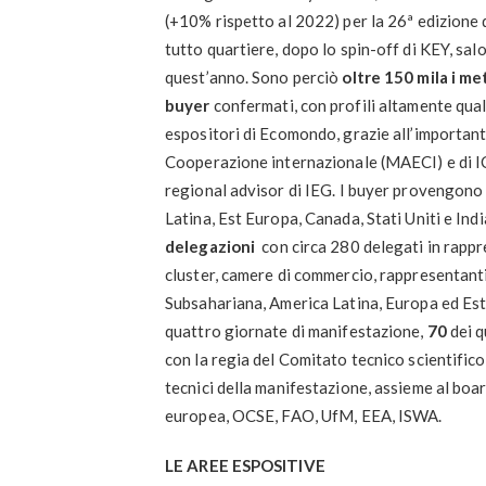
(+10% rispetto al 2022) per la 26ª edizione
tutto quartiere, dopo lo spin-off di KEY, sal
quest’anno. Sono perciò
oltre 150 mila i me
buyer
confermati, con profili altamente quali
espositori di Ecomondo, grazie all’important
Cooperazione internazionale (MAECI) e di IC
regional advisor di IEG. I buyer provengono
Latina, Est Europa, Canada, Stati Uniti e India
delegazioni
con circa 280 delegati in rappre
cluster, camere di commercio, rappresentanti
Subsahariana, America Latina, Europa ed E
quattro giornate di manifestazione,
70
dei q
con la regia del Comitato tecnico scientifico 
tecnici della manifestazione, assieme al boa
europea, OCSE, FAO, UfM, EEA, ISWA.
LE AREE ESPOSITIVE