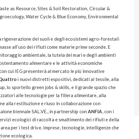
aste as Resource, Sites & Soil Restoration, Circular &
groecology, Water Cycle & Blue Economy, Environmental
lla rigenerazione dei suoli e degli ecosistemi agro-forestali
masse all’uso dei rifiuti come materie prime seconde. E
onitoraggio ambientale, la tutela dei mari e degli ambienti
 sostentamento alimentare e le attività economiche
 con cui IEG presenterà al mercato le più innovative
Quattro
i nuovi distretti espositivi, dedicati al tessile, alla
 up, lo sportello green jobs & skills, e il grande spazio che
zatori alle tecnologie per la filiera alimentare, alla
one alla restituzione e riuso in collaborazione con
 salone biennale SAL.VE., in partnership con
ANFIA
, con i
servizi ecologici di raccolta e smaltimento dei rifiuti e della
area per i test drive. Imprese, tecnologie, intelligenze che
zione ecologica.