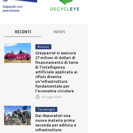
RECENTI
NEWS
Notizie
Greyparrot si assicura
27 milioni di dollari di
finanziamento di Serie
B: l'intelligenza
artificiale applicata ai
rifiuti diventa
un'infrastruttura
fondamentale per
l'economia circolare
31 Luglio 2026
Tecnologie
Dai depuratori una
nuova materia prima
seconda per edilizia e
infrastrutture