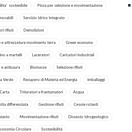
lita' sostenibile
Pinza per selezione e movimentazione
novabili
Servizio Idrico Integrato
i rifiuti
Demolizioni
 e attrezzature movimento terra
Green economy
ino a martelli
Laceratori
Caricatori industriali
i e antiusura
Biomasse
Selezione rifiuti
a Verde
Recupero di Materia ed Energia
Imballaggi
Carta
Trituratori e frantumatori
Acqua
lta differenziata
Gestione rifiuti
Cesoie rotanti
ianto
Movimentazione rifiuti
Dissesto Idrogeologico
conomia Circolare
Sostenibilità