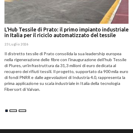
L'Hub Tessile di Prato: il primo impianto industriale
E
in Italia per il riciclo automatizzato del tessile
g
E
23 Luglio 2026
15
Il distretto tessile di Prato consolida la sua leadership europea
Pa
nella rigenerazione delle fibre con l'inaugurazione dell'hub Tessile
Al
di Plures, un'infrastruttura da 31,3 milioni di euro dedicata al
Em
recupero dei rifiuti tessili. Il progetto, supportato da 900 mila euro
di fondi PNRR e dalle agevolazioni di Industria 4.0, rappresenta la
prima applicazione su scala industriale in Italia della tecnologia
Fibersort di Valvan.