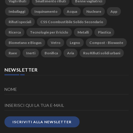
Vagli rifiuti
Smaltimento rifiuti
Benne vagliatrici
Imballaggi
Inquinamento
Acqua
Nucleare
App
Rifiuti speciali
CSS Coombustibile Solido Secondario
Ricerca
Tecnologie per il riciclo
Metalli
Plastica
Biometano e Biogas
Vetro
Legno
Compost - Biowaste
Raee
Inerti
Bonifica
Aria
Rsu Rifiuti solidi urbani
NEWSLETTER
ISCRIVITI ALLA NEWSLETTER