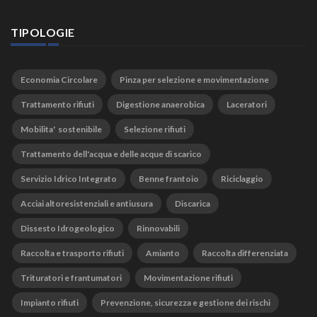
TIPOLOGIE
Economia Circolare
Pinza per selezione e movimentazione
Trattamento rifiuti
Digestione anaerobica
Laceratori
Mobilita' sostenibile
Selezione rifiuti
Trattamento dell'acqua e delle acque di scarico
Servizio Idrico Integrato
Benne frantoio
Riciclaggio
Acciai altoresistenziali e antiusura
Discarica
Dissesto Idrogeologico
Rinnovabili
Raccolta e trasporto rifiuti
Amianto
Raccolta differenziata
Trituratori e frantumatori
Movimentazione rifiuti
Impianto rifiuti
Prevenzione, sicurezza e gestione dei rischi