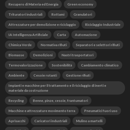
Recupero di Materia ed Energia
Green economy
Trituratori industriali
Rottami
Granulatori
Attrezzature per demolizione e riciclaggio
Riciclaggio Industriale
IA Intelligenza Artificiale
Carta
Automazione
Chimica Verde
Normativa rifiuti
Separatori e selettori rifiuti
Biomasse
Demolizioni
Nastri trasportatori
Termovalorizzazione
Sostenibilità
Cambiamento climatico
Ambiente
Cesoie rotanti
Gestione rifiuti
Impianti e macchine per il trattamento e il riciclaggio di inerti e
materiale da costruzione
Recycling
Benne, pinze, cesoie, frantumatori
Macchine e attrezzature movimento terra
Pneumatici fuori uso
Aprisacchi
Caricatori industriali
Mulino a martelli